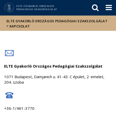
Események
ELTE a
Hírek
sajtóban
ELTE GYAKORLÓ ORSZÁGOS PEDAGÓGIAI SZAKSZOLGÁLAT
>
KAPCSOLAT
ELTE Gyakorló Országos Pedagógiai Szakszolgálat
1071 Budapest, Damjanich u. 41-43. C épület, 2. emelet,
204. szoba
+36-1/461-3770