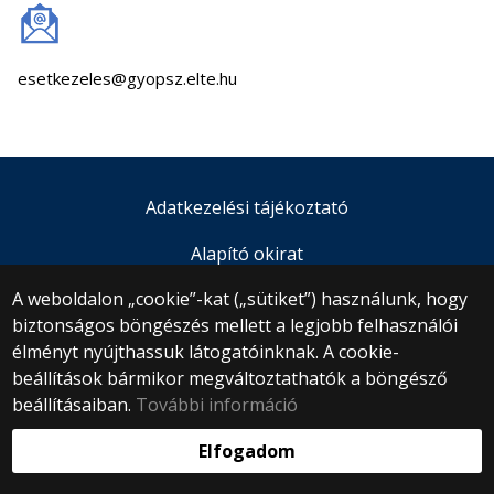
esetkezeles@gyopsz.elte.hu
Adatkezelési tájékoztató
Alapító okirat
A weboldalon „cookie”-kat („sütiket”) használunk, hogy
© 2025 Eötvös Loránd Tudományegyetem
biztonságos böngészés mellett a legjobb felhasználói
Minden jog fenntartva.
élményt nyújthassuk látogatóinknak. A cookie-
1053 Budapest, Egyetem tér 1–3.
beállítások bármikor megváltoztathatók a böngésző
Központi telefonszám: +36 1 411 6500
beállításaiban.
További információ
Webfejlesztés:
Elfogadom